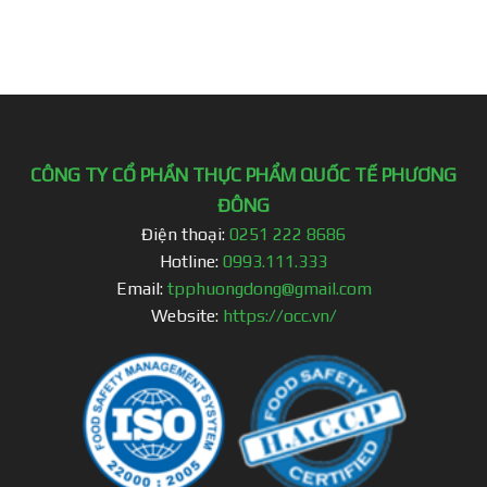
CÔNG TY CỔ PHẦN THỰC PHẨM QUỐC TẾ PHƯƠNG
ĐÔNG
Điện thoại:
0251 222 8686
Hotline:
0993.111.333
Email:
tpphuongdong@gmail.com
Website:
https://occ.vn/