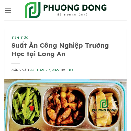
Bỏ
qua
nội
dung
TIN TỨC
Suất Ăn Công Nghiệp Trường
Học tại Long An
ĐĂNG VÀO
22 THÁNG 7, 2022
BỞI
OCC