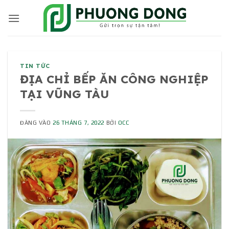
Bỏ
qua
nội
dung
TIN TỨC
ĐỊA CHỈ BẾP ĂN CÔNG NGHIỆP
TẠI VŨNG TÀU
ĐĂNG VÀO
26 THÁNG 7, 2022
BỞI
OCC