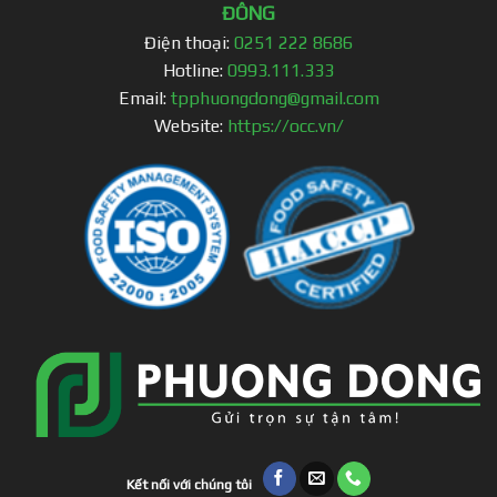
ĐÔNG
Điện thoại:
0251 222 8686
Hotline:
0993.111.333
Email:
tpphuongdong@gmail.com
Website:
https://occ.vn/
Kết nối với chúng tôi