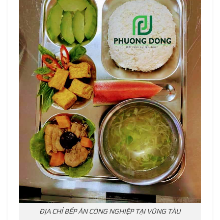
ĐỊA CHỈ BẾP ĂN CÔNG NGHIỆP TẠI VŨNG TÀU