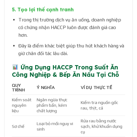
5.
Tạo lợi thế cạnh tranh
Trong thị trường dịch vụ ăn uống, doanh nghiệp
có chứng nhận HACCP luôn được đánh giá cao
hơn.
Đây là điểm khác biệt giúp thu hút khách hàng và
giữ chân đối tác lâu dài.
Ứng Dụng HACCP Trong Suất Ăn
Công Nghiệp & Bếp Ăn Nấu Tại Chỗ
QUY
Ý NGHĨA
VÍ DỤ THỰC TẾ
TRÌNH
Kiểm soát
Ngăn ngừa thực
Kiểm tra nguồn gốc
nguyên
phẩm bẩn, kém
rau, thịt, cá
liệu
chất lượng
Rửa rau bằng nước
Loại bỏ mối nguy vi
Sơ chế
sạch, khử khuẩn dụng
sinh
cụ