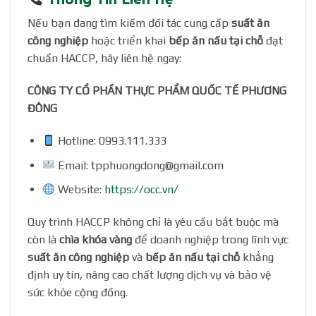
Nếu bạn đang tìm kiếm đối tác cung cấp
suất ăn
công nghiệp
hoặc triển khai
bếp ăn nấu tại chỗ
đạt
chuẩn HACCP, hãy liên hệ ngay:
CÔNG TY CỔ PHẦN THỰC PHẨM QUỐC TẾ PHƯƠNG
ĐÔNG
Hotline: 0993.111.333
Email: tpphuongdong@gmail.com
Website:
https://occ.vn/
Quy trình HACCP không chỉ là yêu cầu bắt buộc mà
còn là
chìa khóa vàng
để doanh nghiệp trong lĩnh vực
suất ăn công nghiệp
và
bếp ăn nấu tại chỗ
khẳng
định uy tín, nâng cao chất lượng dịch vụ và bảo vệ
sức khỏe cộng đồng.