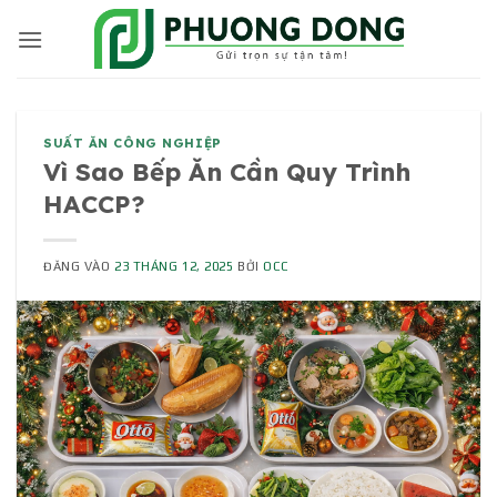
Bỏ
qua
nội
dung
SUẤT ĂN CÔNG NGHIỆP
Vì Sao Bếp Ăn Cần Quy Trình
HACCP?
ĐĂNG VÀO
23 THÁNG 12, 2025
BỞI
OCC