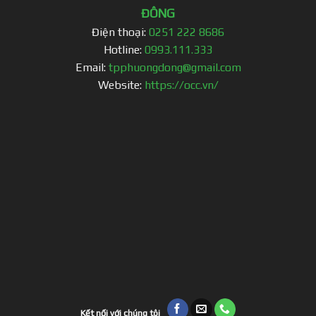
ĐÔNG
Điện thoại:
0251 222 8686
Hotline:
0993.111.333
Email:
tpphuongdong@gmail.com
Website:
https://occ.vn/
Kết nối với chúng tôi