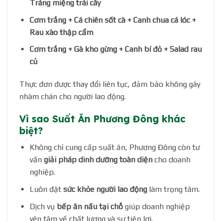
Tráng miệng trái cây
Cơm trắng + Cá chiên sốt cà + Canh chua cá lóc +
Rau xào thập cẩm
Cơm trắng + Gà kho gừng + Canh bí đỏ + Salad rau
củ
Thực đơn được thay đổi liên tục, đảm bảo không gây
nhàm chán cho người lao động.
Vì sao Suất Ăn Phương Đông khác
biệt?
Không chỉ cung cấp suất ăn, Phương Đông còn tư
vấn
giải pháp dinh dưỡng toàn diện
cho doanh
nghiệp.
Luôn đặt
sức khỏe người lao động
làm trọng tâm.
Dịch vụ
bếp ăn nấu tại chỗ
giúp doanh nghiệp
yên tâm về chất lượng và sự tiện lợi.