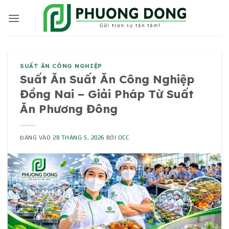
Bỏ
qua
nội
dung
SUẤT ĂN CÔNG NGHIỆP
Suất Ăn Suất Ăn Công Nghiệp
Đồng Nai – Giải Pháp Từ Suất
Ăn Phương Đông
ĐĂNG VÀO
28 THÁNG 5, 2026
BỞI
OCC