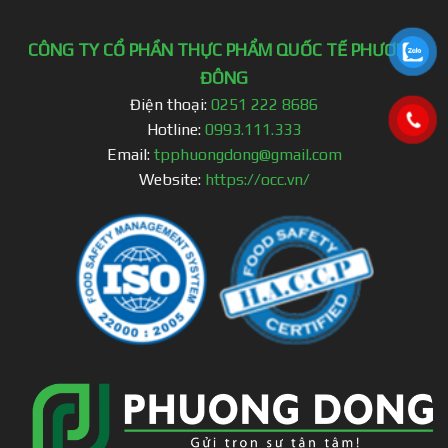
CÔNG TY CỔ PHẦN THỰC PHẨM QUỐC TẾ PHƯƠNG
ĐÔNG
Điện thoại:
0251 222 8686
Hotline:
0993.111.333
Email:
tpphuongdong@gmail.com
Website:
https://occ.vn/