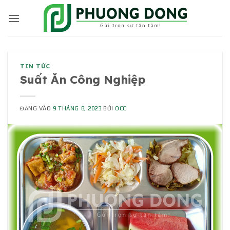
Bỏ
qua
nội
dung
TIN TỨC
Suất Ăn Công Nghiệp
ĐĂNG VÀO
9 THÁNG 8, 2023
BỞI
OCC