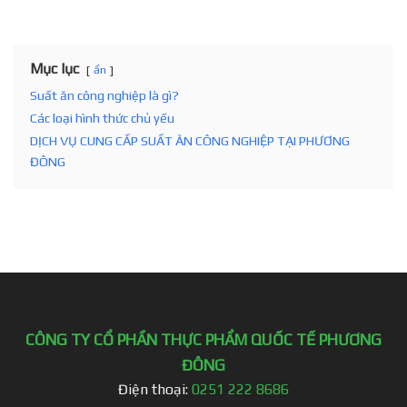
Mục lục
ẩn
Suất ăn công nghiệp là gì?
Các loại hình thức chủ yếu
DỊCH VỤ CUNG CẤP SUẤT ĂN CÔNG NGHIỆP TẠI PHƯƠNG
ĐÔNG
CÔNG TY CỔ PHẦN THỰC PHẨM QUỐC TẾ PHƯƠNG
ĐÔNG
Điện thoại:
0251 222 8686