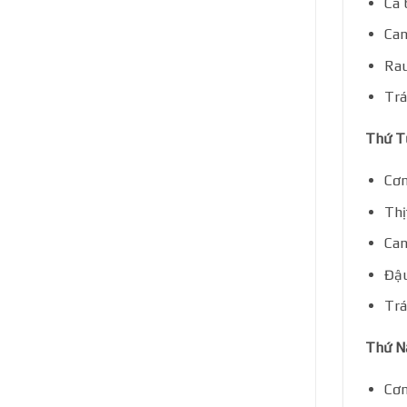
Cá 
Can
Rau
Trá
Thứ T
Cơm
Thị
Can
Đậu
Trá
Thứ 
Cơm