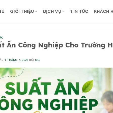
HỦ
GIỚI THIỆU
DỊCH VỤ
TIN TỨC
KHÁCH 
ỨC
t Ăn Công Nghiệp Cho Trường Họ
VÀO
1 THÁNG 7, 2026
BỞI
OCC