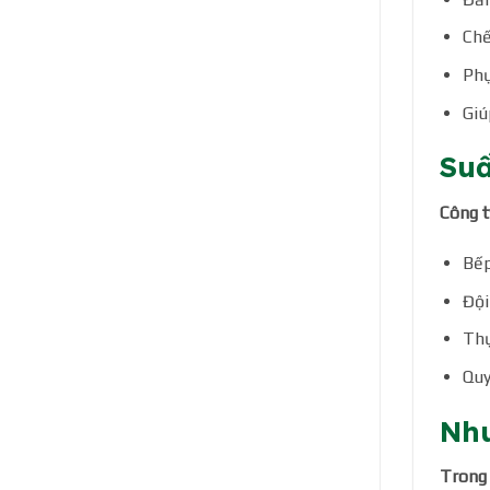
Chế
Phụ
Giú
Suấ
Công 
Bếp
Đội
Thự
Quy
Nhu
Trong 