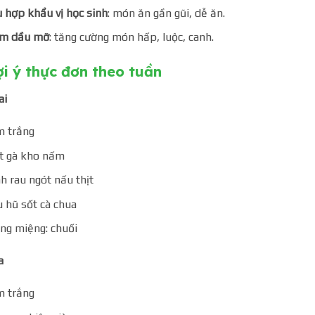
 hợp khẩu vị học sinh
: món ăn gần gũi, dễ ăn.
ảm dầu mỡ
: tăng cường món hấp, luộc, canh.
ợi ý thực đơn theo tuần
ai
 trắng
t gà kho nấm
h rau ngót nấu thịt
 hũ sốt cà chua
ng miệng: chuối
a
 trắng