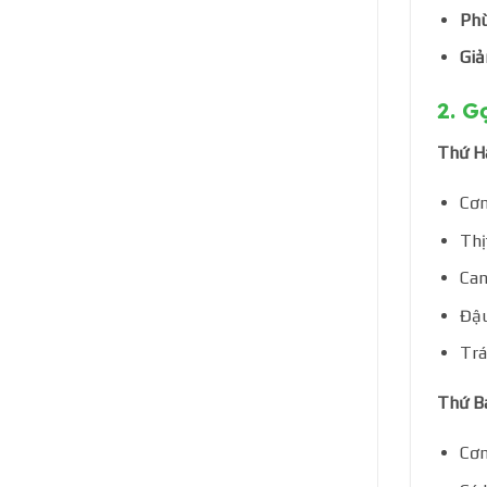
Phù
Gi
2. G
Thứ H
Cơm
Thị
Can
Đậu
Trá
Thứ B
Cơm