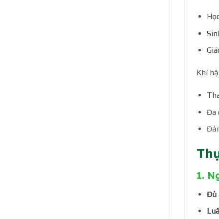
Học
Sin
Giá
Khí hậ
Tha
Đa 
Đảm
Thự
1. N
Đủ 
Luâ