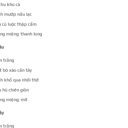
thu kho cà
h mướp nấu lạc
 củ luộc thập cẩm
ng miệng: thanh long
áu
 trắng
t bò xào cần tây
h khổ qua nhồi thịt
 hũ chiên giòn
ng miệng: mít
ảy
 trắng