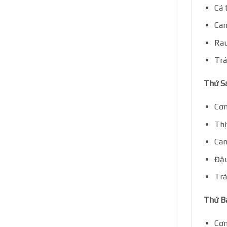
Cá 
Can
Rau
Trá
Thứ S
Cơm
Thị
Can
Đậu
Trá
Thứ B
Cơm