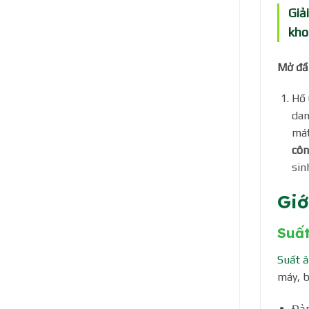
Giả
kho
Mở đầu
Hồ 
dan
mát
côn
sin
Giớ
Suất
Suất ă
máy, b
Đảm