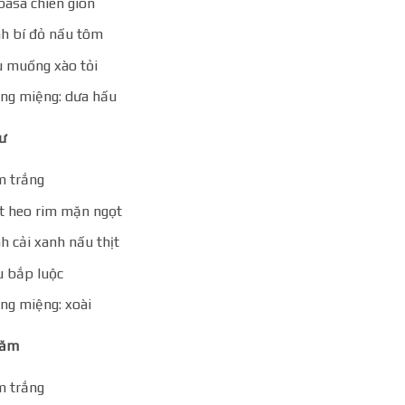
basa chiên giòn
h bí đỏ nấu tôm
 muống xào tỏi
ng miệng: dưa hấu
ư
 trắng
t heo rim mặn ngọt
h cải xanh nấu thịt
 bắp luộc
ng miệng: xoài
Năm
 trắng