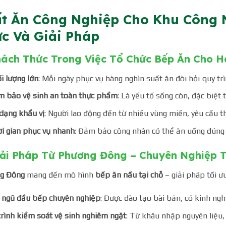
t Ăn Công Nghiệp Cho Khu Công 
c Và Giải Pháp
ách Thức Trong Việc Tổ Chức Bếp Ăn Cho 
i lượng lớn
: Mỗi ngày phục vụ hàng nghìn suất ăn đòi hỏi quy tr
 bảo vệ sinh an toàn thực phẩm
: Là yếu tố sống còn, đặc biệt
dạng khẩu vị
: Người lao động đến từ nhiều vùng miền, yêu cầu t
i gian phục vụ nhanh
: Đảm bảo công nhân có thể ăn uống đúng 
ải Pháp Từ Phương Đông – Chuyên Nghiệp T
g Đông
mang đến mô hình
bếp ăn nấu tại chỗ
– giải pháp tối ư
 ngũ đầu bếp chuyên nghiệp
: Được đào tạo bài bản, có kinh ng
trình kiểm soát vệ sinh nghiêm ngặt
: Từ khâu nhập nguyên liệu,