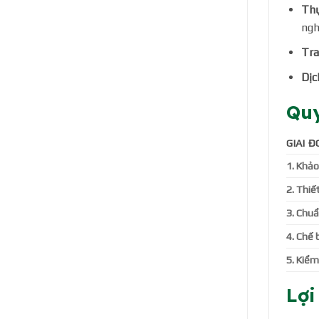
Thự
ngh
Tra
Dịc
Quy
GIAI 
1. Khảo
2. Thiế
3. Chuẩ
4. Chế 
5. Kiểm
Lợi