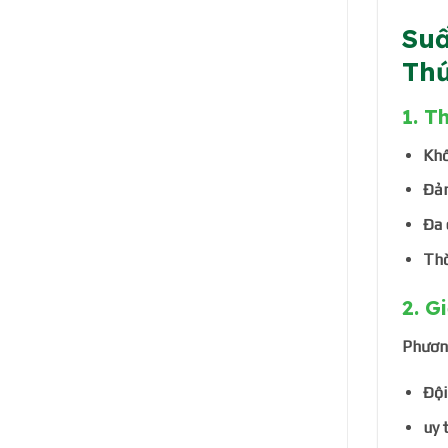
Suấ
Thứ
1.
Th
Khố
Đảm
Đa 
Thờ
2.
Gi
Phươn
Đội
uy 