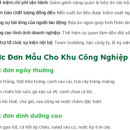
t kiệm chi phí vận hành
: Giảm gánh nặng quản lý bếp ăn nội bộ.
 bảo chất lượng đồng đều
: Mỗi suất ăn đều được kiểm soát ng
g sự hài lòng của người lao động
: Bữa ăn ngon giúp tinh thần là
g cao hình ảnh doanh nghiệp
: Thể hiện sự quan tâm đến đời số
trợ tổ chức sự kiện nội bộ
: Team building, tiệc công ty, lễ kỷ n
c Đơn Mẫu Cho Khu Công Nghiệp
c đơn ngày thường
 trắng, thịt kho trứng, canh rau cải, trái cây tráng miệng.
 chiên hải sản, gà xào sả ớt, canh chua cá lóc.
 bò Huế, chả giò, rau sống và nước chấm đặc biệt.
 đơn dinh dưỡng cao
 gạo lứt, cá hồi áp chảo, salad rau củ, nước ép trái cây.