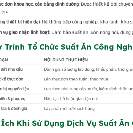
c đơn khoa học, cân bằng dinh dưỡng
: Được thiết kế bởi chuyê
iệp.
ng thiết bị hiện đại
: Hệ thống bếp công nghiệp, kho lạnh, khu 
h vụ giao nhận linh hoạt
: Đảm bảo suất ăn luôn nóng hổi, đúng g
 Trình Tổ Chức Suất Ăn Công Ngh
ĐOẠN
NỘI DUNG THỰC HIỆN
 sát nhu cầu
Đánh giá số lượng lao động, khẩu phần, thời gia
t kế thực đơn
Lên thực đơn theo tuần, theo mùa
n bị nguyên liệu
Lựa chọn nhà cung cấp uy tín, kiểm định chất lư
biến & phục vụ
Nấu tại chỗ hoặc giao tận nơi
 tra & đánh giá
Lấy phản hồi từ khách hàng
 Ích Khi Sử Dụng Dịch Vụ Suất Ă