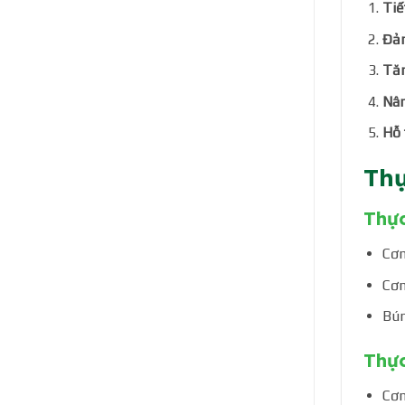
Tiế
Đảm
Tăn
Nân
Hỗ 
Thự
Thự
Cơm
Cơm
Bún
Thực
Cơm