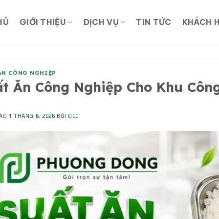
HỦ
GIỚI THIỆU
DỊCH VỤ
TIN TỨC
KHÁCH 
ĂN CÔNG NGHIỆP
ất Ăn Công Nghiệp Cho Khu Côn
VÀO
1 THÁNG 6, 2026
BỞI
OCC