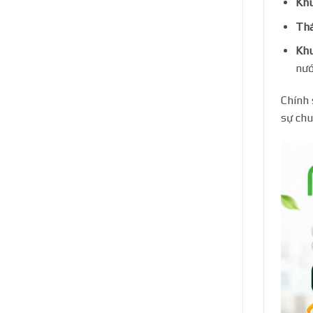
Khu
Thá
Khu
nướ
Chính 
sự chu