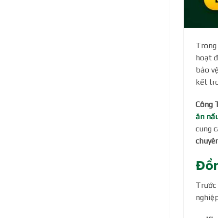
Trong 
hoạt đ
bảo vệ
kết tr
Công 
ăn nấu
cung 
chuyê
Đồn
Trước 
nghiệp