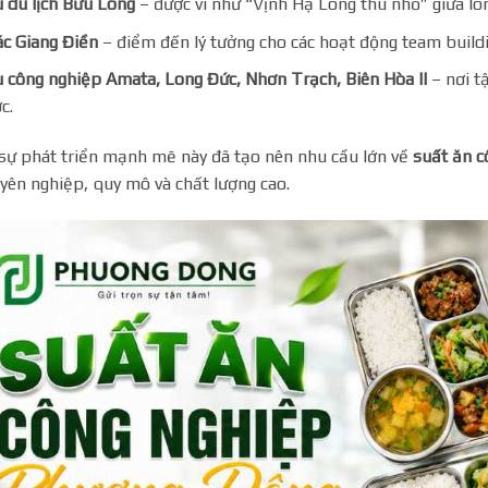
 du lịch Bửu Long
– được ví như “Vịnh Hạ Long thu nhỏ” giữa lò
c Giang Điền
– điểm đến lý tưởng cho các hoạt động team buildi
 công nghiệp Amata, Long Đức, Nhơn Trạch, Biên Hòa II
– nơi t
c.
sự phát triển mạnh mẽ này đã tạo nên nhu cầu lớn về
suất ăn c
yên nghiệp, quy mô và chất lượng cao.