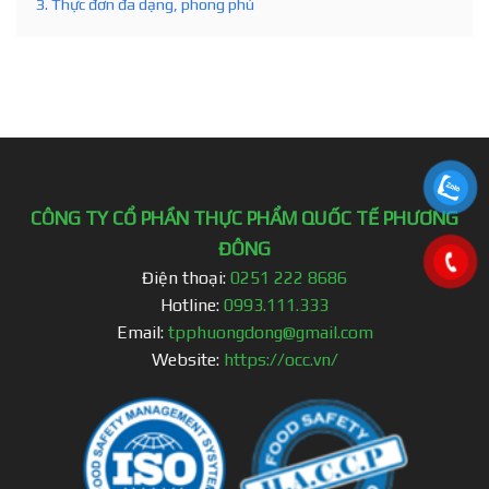
3. Thực đơn đa dạng, phong phú
CÔNG TY CỔ PHẦN THỰC PHẨM QUỐC TẾ PHƯƠNG
ĐÔNG
Điện thoại:
0251 222 8686
Hotline:
0993.111.333
Email:
tpphuongdong@gmail.com
Website:
https://occ.vn/