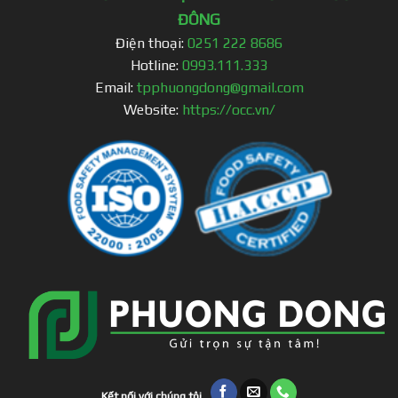
ĐÔNG
Điện thoại:
0251 222 8686
Hotline:
0993.111.333
Email:
tpphuongdong@gmail.com
Website:
https://occ.vn/
Kết nối với chúng tôi