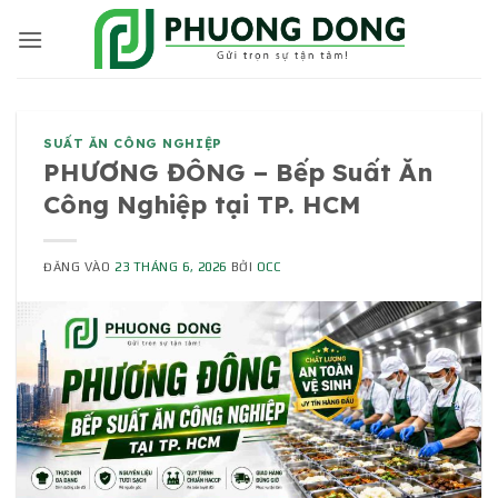
Bỏ
qua
nội
dung
SUẤT ĂN CÔNG NGHIỆP
PHƯƠNG ĐÔNG – Bếp Suất Ăn
Công Nghiệp tại TP. HCM
ĐĂNG VÀO
23 THÁNG 6, 2026
BỞI
OCC