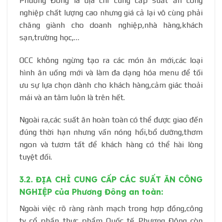
Phương Đông là địa chỉ cung cấp suất ăn công
nghiệp chất lượng cao nhưng giá cả lại vô cùng phải
chăng giành cho doanh nghiệp,nhà hàng,khách
sạn,trường học,…
OCC không ngừng tạo ra các món ăn mới,các loại
hình ăn uống mới và làm đa dạng hóa menu để tối
ưu sự lựa chọn dành cho khách hàng,cảm giác thoải
mái và an tâm luôn là trên hết.
Ngoài ra,các suất ăn hoàn toàn có thể được giao đến
đúng thời hạn nhưng vấn nóng hổi,bổ dưỡng,thơm
ngon và tươm tất để khách hàng có thể hài lòng
tuyệt đối.
3.2. ĐỊA CHỈ CUNG CẤP CÁC SUẤT ĂN CÔNG
NGHIỆP của Phương Đông an toàn:
Ngoài việc rõ ràng rành mạch trong hợp đồng,công
ty cổ phần thực phẩm Quốc tế Phương Đông còn