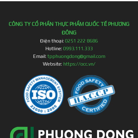
CÔNG TY CỔ PHẦN THỰC PHẨM QUỐC TẾ PHƯƠNG
ĐÔNG
Điện thoại:
0251 222 8686
Hotline:
0993.111.333
Email:
tpphuongdong@gmail.com
Website:
https://occ.vn/