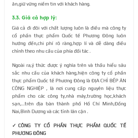
ăn,giữ vững niềm tin với khách hàng.
3.3. Giá cả hợp lý:
Giá cả đi đôi với chất lượng luôn là điều mà công ty
cổ phần thực phẩm Quốc tế Phương Đông luôn
hướng đến,chi phí rõ ràng,hợp lí và dễ dàng điều
chỉnh theo nhu cầu của phía đối tác .
Ngoài ra,ý thức được ý nghĩa trên và thấu hiểu sâu
sắc nhu cầu của khách hàng,hiện công ty cổ phần
thực phẩm Quốc tế Phương Đông là ĐỊA CHỈ BẾP ĂN
CÔNG NGHIỆP , là nơi cung cấp nguyên liệu thực
phẩm cho các công ty,nhà máy,trường học,khách
sạn,…trên địa bàn thành phố Hồ Chí Minh,Đồng
Nai,Bình Dương và các tỉnh lân cận .
✓CÔNG TY CỔ PHẦN THỰC PHẨM QUỐC TẾ
PHƯƠNG ĐÔNG