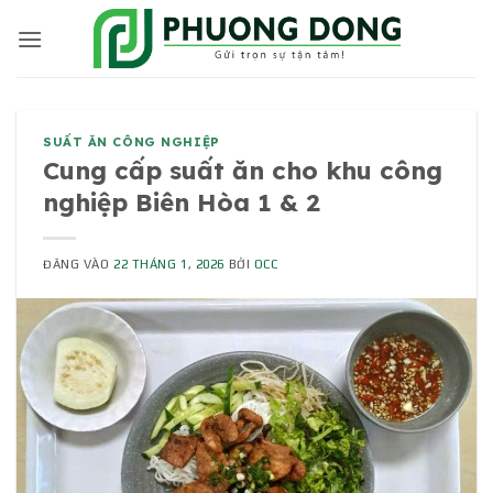
Bỏ
qua
nội
dung
SUẤT ĂN CÔNG NGHIỆP
Cung cấp suất ăn cho khu công
nghiệp Biên Hòa 1 & 2
ĐĂNG VÀO
22 THÁNG 1, 2026
BỞI
OCC