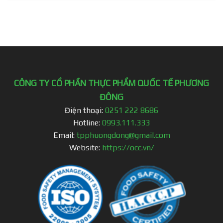
CÔNG TY CỔ PHẦN THỰC PHẨM QUỐC TẾ PHƯƠNG
ĐÔNG
Điện thoại:
0251 222 8686
Hotline:
0993.111.333
Email:
tpphuongdong@gmail.com
Website:
https://occ.vn/