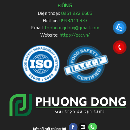
ĐÔNG
Điện thoại:
0251 222 8686
Hotline:
0993.111.333
Email:
tpphuongdong@gmail.com
Website:
https://occ.vn/
Kết nối với chúng tôi