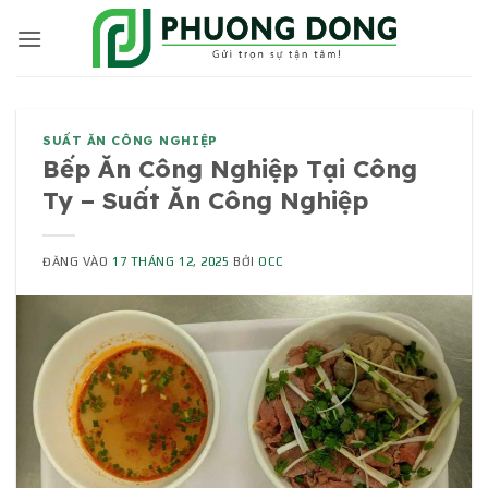
Bỏ
qua
nội
dung
SUẤT ĂN CÔNG NGHIỆP
Bếp Ăn Công Nghiệp Tại Công
Ty – Suất Ăn Công Nghiệp
ĐĂNG VÀO
17 THÁNG 12, 2025
BỞI
OCC